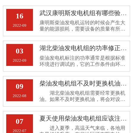
武汉康明斯发电机组有哪些验收标准
16
康明斯柴油发电机运转的时候会产生大
2022-09
量的能源损耗，需要设备的质量有所保
障，才能长期地正常运行。那么，武汉
康明斯发电机组有哪些验收标准呢？
湖北柴油发电机组的功率修正方法
03
柴油发电机标注的功率通常是根据标准
2022-09
环境进行调试的，它的工作条件由环境
条件确定，会收到海拔、环境温度和相
对湿度等各种因素的影响，一旦它离开
柴油发电机组不及时更换机油会有什么后果
标准环境，很容易导致发电机故障或损
09
坏。为了保证它的持续正常运行，其功
湖北柴油发电机组需要经常更换机
率应在不同的环境条件下及时修正。关
2022-08
油。如果不及时更换机油，将会对设备
于湖北柴油发电机组的功率修正方法详
造成严重损坏。不及时更换机油可能会
细介绍如下。
造成以下后果： 一、会导致机油压
夏天使用柴油发电机组应该注意什么？
力升高 如果不及时更换机油，机油
07
的粘度将增加，流动性将降低，并
进入夏季，高温天气来临，各地用
2022-07