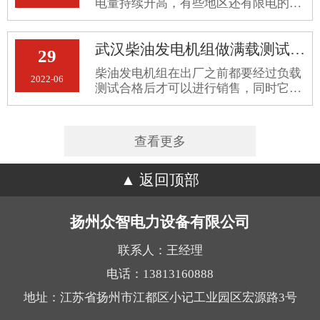
电量持续升高，有些地区还有限电的规
定。很多企业都采购柴油发电机组作为
备用电源。那么在夏天使用柴油发电机
武汉柴油发电机组做满载测试的好处
组，是否有注意事项？湖北发电机组公
29
司提醒你夏天使用柴油发电机组应
柴油发电机组在出厂之前都要经过负载
2022-06
测试合格后才可以进行销售，同时它要
经过大修进行负载实验才可以投入生
产。那么，武汉柴油发电机组做满载测
试的好处是什么呢？
查看更多
返回顶部
扬州众智电力设备有限公司
联系人：王经理
电话：13813160888
地址：江苏省扬州市江都区小记工业园区宏源路3号