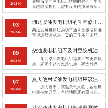
康明斯柴油发电机运转的时候会产生大
2022-09
量的能源损耗，需要设备的质量有所保
障，才能长期地正常运行。那么，武汉
康明斯发电机组有哪些验收标准呢？
湖北柴油发电机组的功率修正方法
03
柴油发电机标注的功率通常是根据标准
2022-09
环境进行调试的，它的工作条件由环境
条件确定，会收到海拔、环境温度和相
对湿度等各种因素的影响，一旦它离开
柴油发电机组不及时更换机油会有什么后果
标准环境，很容易导致发电机故障或损
09
坏。为了保证它的持续正常运行，其功
湖北柴油发电机组需要经常更换机
率应在不同的环境条件下及时修正。关
2022-08
油。如果不及时更换机油，将会对设备
于湖北柴油发电机组的功率修正方法详
造成严重损坏。不及时更换机油可能会
细介绍如下。
造成以下后果： 一、会导致机油压
夏天使用柴油发电机组应该注意什么？
力升高 如果不及时更换机油，机油
07
的粘度将增加，流动性将降低，并
进入夏季，高温天气来临，各地用
2022-07
电量持续升高，有些地区还有限电的规
定。很多企业都采购柴油发电机组作为
备用电源。那么在夏天使用柴油发电机
武汉柴油发电机组做满载测试的好处
组，是否有注意事项？湖北发电机组公