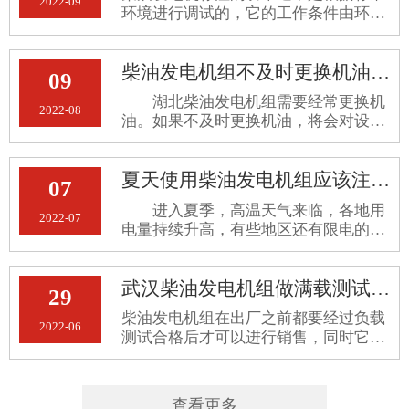
2022-09
环境进行调试的，它的工作条件由环境
条件确定，会收到海拔、环境温度和相
对湿度等各种因素的影响，一旦它离开
柴油发电机组不及时更换机油会有什么后果
标准环境，很容易导致发电机故障或损
09
坏。为了保证它的持续正常运行，其功
湖北柴油发电机组需要经常更换机
率应在不同的环境条件下及时修正。关
2022-08
油。如果不及时更换机油，将会对设备
于湖北柴油发电机组的功率修正方法详
造成严重损坏。不及时更换机油可能会
细介绍如下。
造成以下后果： 一、会导致机油压
夏天使用柴油发电机组应该注意什么？
力升高 如果不及时更换机油，机油
07
的粘度将增加，流动性将降低，并
进入夏季，高温天气来临，各地用
2022-07
电量持续升高，有些地区还有限电的规
定。很多企业都采购柴油发电机组作为
备用电源。那么在夏天使用柴油发电机
武汉柴油发电机组做满载测试的好处
组，是否有注意事项？湖北发电机组公
29
司提醒你夏天使用柴油发电机组应
柴油发电机组在出厂之前都要经过负载
2022-06
测试合格后才可以进行销售，同时它要
经过大修进行负载实验才可以投入生
产。那么，武汉柴油发电机组做满载测
试的好处是什么呢？
查看更多