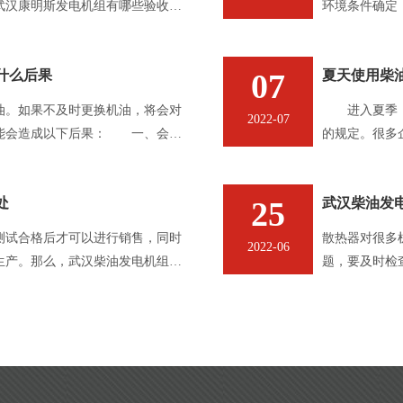
武汉康明斯发电机组有哪些验收标
环境条件确定
旦它离开标准
常运行，其功
什么后果
07
夏天使用柴
的功率修正方
。如果不及时更换机油，将会对
进入夏季，高
2022-07
能会造成以下后果： 一、会导
的规定。很多
，机油的粘度将增加，流动性将
油发电机组，
电机组应
处
25
武汉柴油发
测试合格后才可以进行销售，同时
散热器对很多
2022-06
生产。那么，武汉柴油发电机组做
题，要及时检
呢？