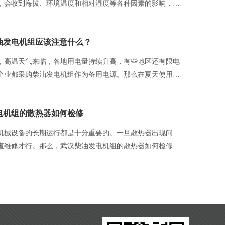
，会收到海拔、环境温度和相对湿度等各种因素的影响，一
环境，很容易导致发电机故障或损坏。为了保证它的持续正
率应在不同的环境条件下及时修正。关于湖北柴油发电机组
油发电机组应该注意什么？
法详细介绍如下。
温天气来临，各地用电量持续升高，有些地区还有限电
企业都采购柴油发电机组作为备用电源。那么在夏天使用柴
是否有注意事项？湖北发电机组公司提醒你夏天使用柴油发
电机组的散热器如何检修
机械设备的长期运行都是十分重要的。一旦散热器出现问
查维修才行。那么，武汉柴油发电机组的散热器如何检修