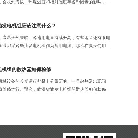
，会收到海拔、环境温度和相对湿度等各种因素的影响，一
环境，很容易导致发电机故障或损坏。为了保证它的持续正
率应在不同的环境条件下及时修正。关于湖北柴油发电机组
油发电机组应该注意什么？
法详细介绍如下。
温天气来临，各地用电量持续升高，有些地区还有限电
企业都采购柴油发电机组作为备用电源。那么在夏天使用柴
是否有注意事项？湖北发电机组公司提醒你夏天使用柴油发
电机组的散热器如何检修
机械设备的长期运行都是十分重要的。一旦散热器出现问
查维修才行。那么，武汉柴油发电机组的散热器如何检修