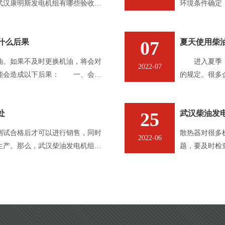
武汉康明斯发电机组有哪些验收标
环境条件确定
旦它离开标准
常运行，其功
什么后果
07
夏天使用柴
的功率修正方
。如果不及时更换机油，将会对
进入夏季，高
2022-07
能会造成以下后果： 一、会导
的规定。很多
，机油的粘度将增加，流动性将
油发电机组，
电机组应
处
25
武汉柴油发
测试合格后才可以进行销售，同时
散热器对很多
2022-06
生产。那么，武汉柴油发电机组做
题，要及时检
呢？